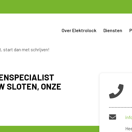
Over Elektrolock
Diensten
P
t, start dan met schrijven!
ENSPECIALIST
W SLOTEN, ONZE
inf
Hee