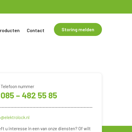
Storing melden
roducten
Contact
Telefoon nummer
085 – 482 55 85
o@elektrolock.nl
ft u interesse in een van onze diensten? Of wilt